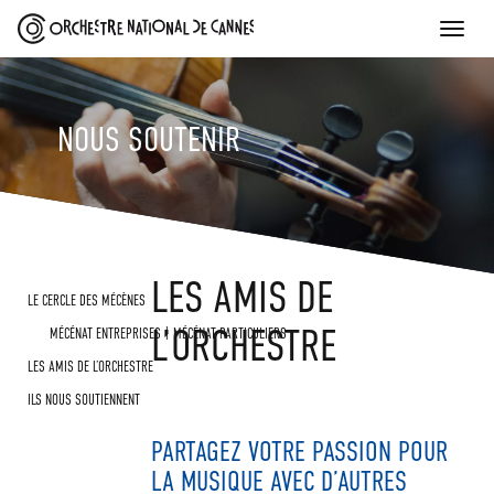
Toggle
naviga
NOUS SOUTENIR
LES AMIS DE
SKIP
LE CERCLE DES MÉCÈNES
TO
L’ORCHESTRE
MÉCÉNAT ENTREPRISES
MÉCÉNAT PARTICULIERS
CONTENT
LES AMIS DE L’ORCHESTRE
ILS NOUS SOUTIENNENT
PARTAGEZ VOTRE PASSION POUR
LA MUSIQUE AVEC D’AUTRES