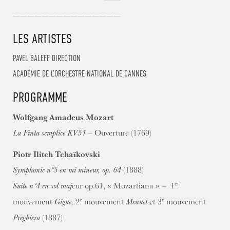
———————————————
LES ARTISTES
PAVEL BALEFF
DIRECTION
ACADÉMIE DE L’ORCHESTRE NATIONAL DE CANNES
PROGRAMME
Wolfgang Amadeus Mozart
– Ouverture (1769)
La Finta semplice KV51
Piotr Ilitch Tchaïkovski
(1888)
Symphonie n°5 en mi mineur, op. 64
er
eur op.61, « Mozartiana » – 1
Suite n°4 en sol maj
e
e
mouvement
2
mouvement
et 3
mouvement
Gigue,
Menuet
(1887)
Preghiera