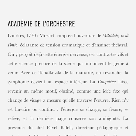
CONTENT
ACADÉMIE DE L'ORCHESTRE
Londres, 1770 : Mozart compose l’ouverture de
Mitridate, re di
, éclatante de tension dramatique et d’instinct théâtral.
Ponto
On y perçoit déjà cette énergie nerveuse, ces contrastes vifs et
cette science précoce de la scène qui annoncent le génie à
venir. Avec ce Tchaïkovski de la maturité, en revanche, la
symphonie devient un espace intérieur. La
laisse
Cinquième
revenir un même motif, obstiné, comme une idée fixe qui
change de visage à mesure qu’elle traverse l’œuvre. Rien n’y
est linéaire ou continu : l’énergie se charge, se fissure, se
relève, et la dernière page conserve son ambiguïté. La
présence du chef Pavel Baleff, directeur pédagogique et