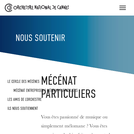
Toggle
naviga
NOUS SOUTENIR
MÉCÉNAT
SKIP
LE CERCLE DES MÉCÈNES
TO
PARTICULIERS
MÉCÉNAT ENTREPRISES
MÉCÉNAT PARTICULIERS
CONTENT
LES AMIS DE L’ORCHESTRE
ILS NOUS SOUTIENNENT
Vous êtes passionné de musique ou
simplement mélomane ? Vous êtes