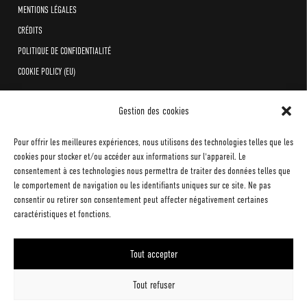
MENTIONS LÉGALES
CRÉDITS
POLITIQUE DE CONFIDENTIALITÉ
COOKIE POLICY (EU)
Gestion des cookies
Pour offrir les meilleures expériences, nous utilisons des technologies telles que les
cookies pour stocker et/ou accéder aux informations sur l'appareil. Le
consentement à ces technologies nous permettra de traiter des données telles que
le comportement de navigation ou les identifiants uniques sur ce site. Ne pas
consentir ou retirer son consentement peut affecter négativement certaines
caractéristiques et fonctions.
Tout accepter
COPYRIGHT 1989-2022 Orchestre national de
Cannes. All rights reserved
Tout refuser
Création graphique
SARAH TAISNE