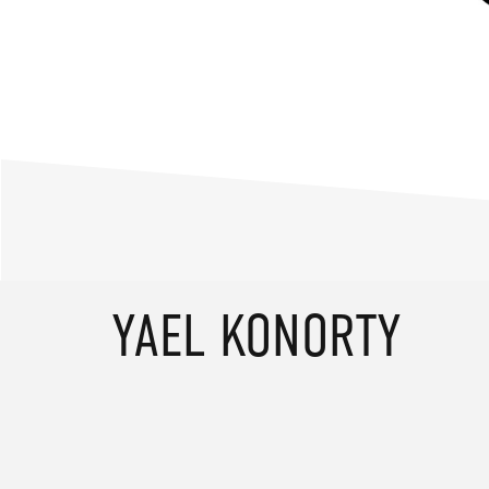
SKIP
YAEL KONORTY
TO
CONTENT