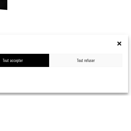
SAMEDI 17 JANVIER 2026 ● CANNES LA BOCCA
LUDWIG VAN – SPECTACLE
MUSICAL
Tout accepter
Tout refuser