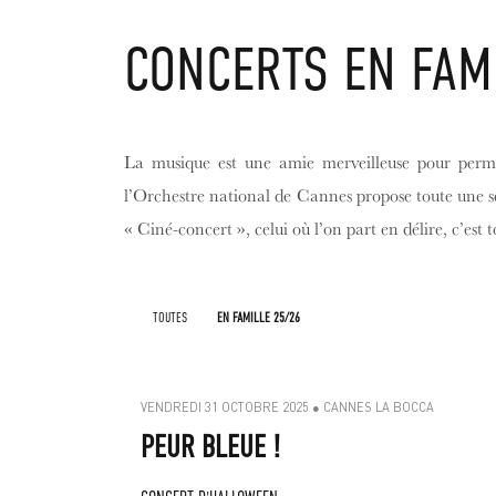
CONCERTS EN FAM
SKIP
TO
CONTENT
La musique est une amie merveilleuse pour permett
l’Orchestre national de Cannes propose toute une séri
« Ciné-concert », celui où l’on part en délire, c’est
TOUTES
EN FAMILLE 25/26
VENDREDI 31 OCTOBRE 2025 ● CANNES LA BOCCA
PEUR BLEUE !