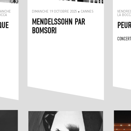
MANCHE
DIMANCHE 19 OCTOBRE 2025 ● CANNES
VENDRED
OCCA
LA BOCC
MENDELSSOHN PAR
QUE
PEUR
BOMSORI
CONCERT