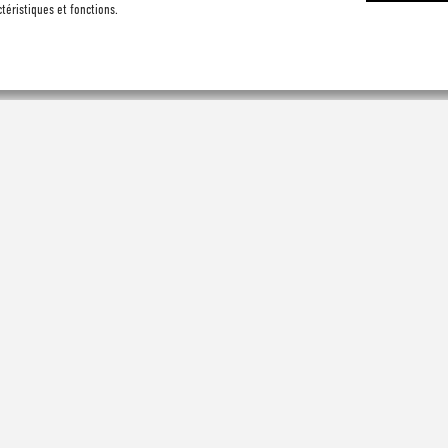
éristiques et fonctions.
CONCERTS
2019
2018
2017
2016
2015
2014
2013
2012
2011
2010
2009
2008
2007