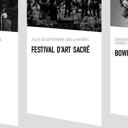
N
JEUDI 18 SEPTEMBRE 2025 ● ANTIBES
DIMANCH
CANNES
FESTIVAL D’ART SACRÉ
BOWI