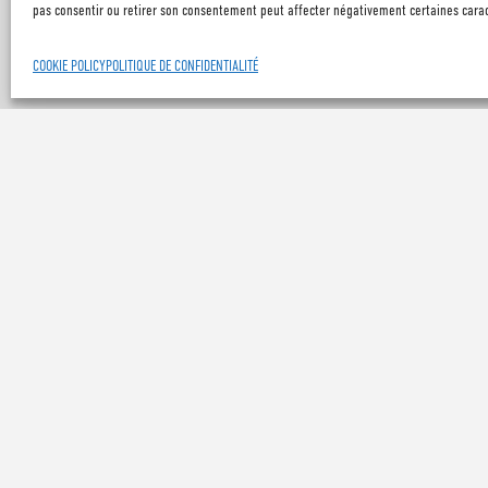
pas consentir ou retirer son consentement peut affecter négativement certaines caract
COOKIE POLICY
POLITIQUE DE CONFIDENTIALITÉ
ARCHIVES DES 
2026
2025
2024
2023
2022
2021
2020