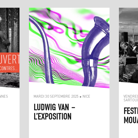
ANNES
MARDI 30 SEPTEMBRE 2025 ● NICE
VENDRED
SARTOU
LUDWIG VAN –
FEST
L’EXPOSITION
MOU