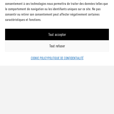
consentement à ces technologies nous permettra de traiter des données telles que
le comportement de navigation ou les identifiants uniques sur ce site. Ne pas
consentir ou retirer son consentement peut affecter négativement certaines
caractéristiques et fonctions.
DIMANCHE 30 JANVIER 2011 |
16:30 ● CANNES
Tout accepter
THÉÂTRE
CROISETTE –
Tout refuser
CANNES
COOKIE POLICY
POLITIQUE DE CONFIDENTIALITÉ