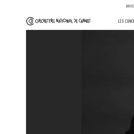
BROC
LES CONC