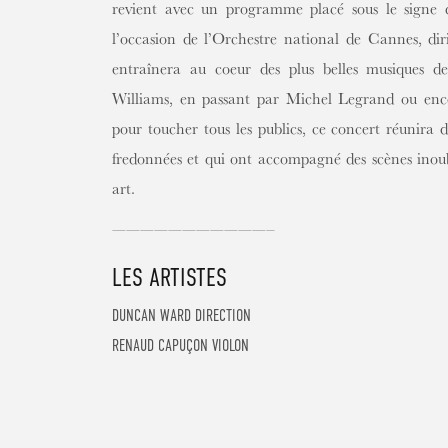
revient avec un programme placé sous le sign
l’occasion de l’Orchestre national de Cannes, d
entraînera au coeur des plus belles musiques d
Williams, en passant par Michel Legrand ou en
pour toucher tous les publics, ce concert réunira
fredonnées et qui ont accompagné des scènes inoub
art.
———————————–
LES ARTISTES
DUNCAN WARD
DIRECTION
RENAUD CAPUÇON
VIOLON