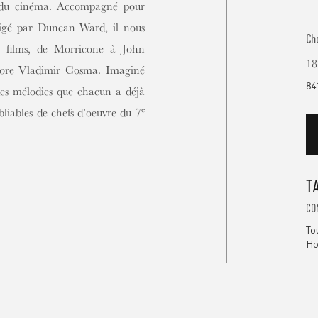
e du cinéma. Accompagné pour
irigé par Duncan Ward, il nous
Ch
e films, de Morricone à John
18
core Vladimir Cosma. Imaginé
84
 des mélodies que chacun a déjà
e
liables de chefs-d’oeuvre du 7
T
CO
To
Ho