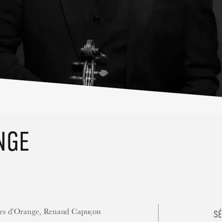
NGE
égies d’Orange, Renaud Capuçon
SÉ