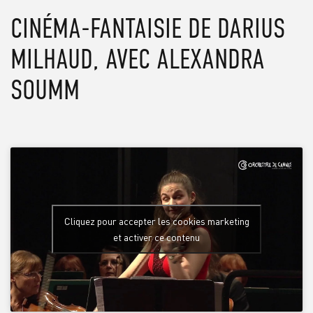
CONTENT
CINÉMA-FANTAISIE DE DARIUS
MILHAUD, AVEC ALEXANDRA
SOUMM
Cliquez pour accepter les cookies marketing
et activer ce contenu