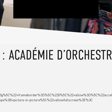
: ACADÉMIE D’ORCHESTR
ok8z3g%5C%22+frameborder%3D%5C%220%5C%22+allow%3D%5C%22accele
ope%3B+picture-in-picture%5C%22+allowfullscreen%3E%3C