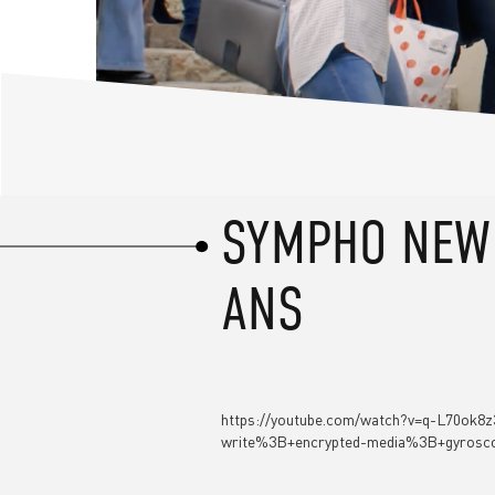
SKIP
SYMPHO NEW 
TO
CONTENT
ANS
https://youtube.com/watch?v=q-L70
write%3B+encrypted-media%3B+gyrosc