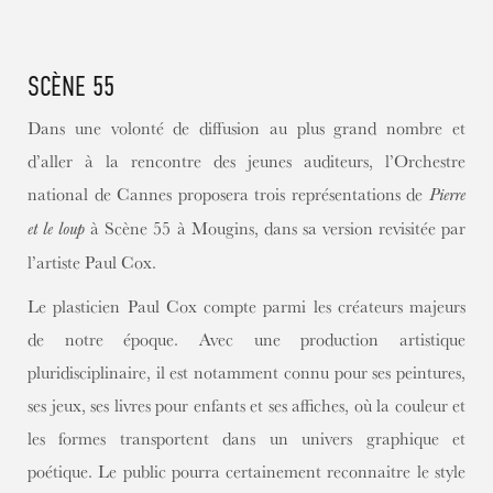
CONTENT
SCÈNE 55
Dans une volonté de diffusion au plus grand nombre et
d’aller à la rencontre des jeunes auditeurs, l’Orchestre
national de Cannes proposera trois représentations de
Pierre
à Scène 55 à Mougins, dans sa version revisitée par
et le loup
l’artiste Paul Cox.
Le plasticien Paul Cox compte parmi les créateurs majeurs
de notre époque. Avec une production artistique
pluridisciplinaire, il est notamment connu pour ses peintures,
ses jeux, ses livres pour enfants et ses affiches, où la couleur et
les formes transportent dans un univers graphique et
poétique. Le public pourra certainement reconnaitre le style